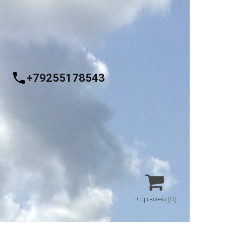
+79255178543

Корзина
(0)