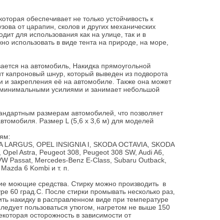
которая обеспечивает не только устойчивость к
зова от царапин, сколов и других механических
дит для использования как на улице, так и в
о использовать в виде тента на природе, на море,
вается на автомобиль, Накидка прямоугольной
т капроновый шнур, который выведен из подворота
ки и закрепления её на автомобиле. Также она может
с минимальными усилиями и занимает небольшой
тандартным размерам автомобилей, что позволяет
томобиля. Размер L (5,6 х 3,6 м) для моделей
ям:
 LARGUS, OPEL INSIGNIA I, SKODA OCTAVIA, SKODA
pel Astra, Peugeot 308, Peugeot 308 SW, Audi A6,
 VW Passat, Mercedes-Benz E-Class, Subaru Outback,
 Mazda 6 Kombi и т. п.
кие моющие средства. Стирку можно производить в
е 60 град.С. После стирки промывать несколько раз,
шить накидку в расправленном виде при температуре
следует пользоваться утюгом, нагретом не выше 150
екоторая осторожность в зависимости от