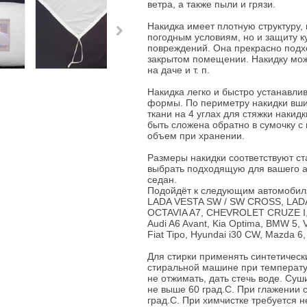
ветра, а также пыли и грязи.
Накидка имеет плотную структуру, 
погодным условиям, но и защиту ку
повреждений. Она прекрасно подхо
закрытом помещении. Накидку можн
на даче и т. п.
Накидка легко и быстро устанавли
формы. По периметру накидки вши
ткани на 4 углах для стяжки накид
быть сложена обратно в сумочку 
объем при хранении.
Размеры накидки соответствуют с
выбрать подходящую для вашего ав
седан.
Подойдёт к следующим автомобил
LADA VESTA SW / SW CROSS, LADA
OCTAVIA A7, CHEVROLET CRUZE I, O
Audi A6 Avant, Kia Optima, BMW 5,
Fiat Tipo, Hyundai i30 CW, Mazda 6,
Для стирки применять синтетичес
стиральной машине при температур
не отжимать, дать стечь воде. Су
не выше 60 град.С. При глажении 
град.С. При химчистке требуется н