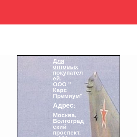
Для
оптовых
покупател
ей.
ООО "
Карс
Премиум"
Адрес
:
Москва,
Волгоград
ский
проспект,