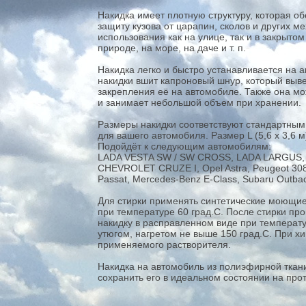
Накидка имеет плотную структуру, которая об
защиту кузова от царапин, сколов и других 
использования как на улице, так и в закрыто
природе, на море, на даче и т. п.
Накидка легко и быстро устанавливается на
накидки вшит капроновый шнур, который вывед
закрепления её на автомобиле. Также она м
и занимает небольшой объем при хранении.
Размеры накидки соответствуют стандартным
для вашего автомобиля. Размер L (5,6 х 3,6 
Подойдёт к следующим автомобилям:
LADA VESTA SW / SW CROSS, LADA LARGUS, 
CHEVROLET CRUZE I, Opel Astra, Peugeot 308,
Passat, Mercedes-Benz E-Class, Subaru Outback
Для стирки применять синтетические моющие
при температуре 60 град.С. После стирки про
накидку в расправленном виде при температу
утюгом, нагретом не выше 150 град.С. При хи
применяемого растворителя.
Накидка на автомобиль из полиэфирной ткани 
сохранить его в идеальном состоянии на про