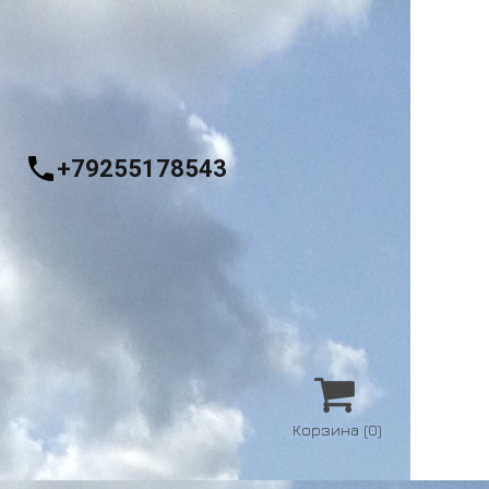
+79255178543

Корзина
(0)