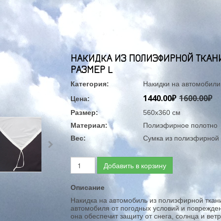
НАКИДКА ИЗ ПОЛИЭФИРНОЙ ТКАНИ
РАЗМЕР L
Категория:
Накидки на автомобили
1440.00₽
1600.00₽
Цена:
Размер:
560х360 см
Материал:
Полиэфирное полотно
Вес:
Сумка из полиэфирной 
Добавить в корзину
Описание
Накидка на автомобиль из полиэфирной ткани
автомобиля от погодных условий и поврежде
она обеспечит защиту от снега, солнца и ветр