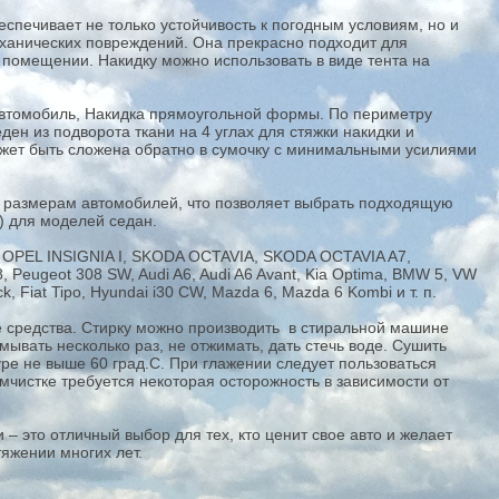
еспечивает не только устойчивость к погодным условиям, но и
механических повреждений. Она прекрасно подходит для
м помещении. Накидку можно использовать в виде тента на
 автомобиль, Накидка прямоугольной формы. По периметру
ен из подворота ткани на 4 углах для стяжки накидки и
ожет быть сложена обратно в сумочку с минимальными усилиями
 размерам автомобилей, что позволяет выбрать подходящую
м) для моделей седан.
OPEL INSIGNIA I, SKODA OCTAVIA, SKODA OCTAVIA A7,
 Peugeot 308 SW, Audi A6, Audi A6 Avant, Kia Optima, BMW 5, VW
, Fiat Tipo, Hyundai i30 CW, Mazda 6, Mazda 6 Kombi и т. п.
 средства. Стирку можно производить в стиральной машине
мывать несколько раз, не отжимать, дать стечь воде. Сушить
ре не выше 60 град.С. При глажении следует пользоваться
мчистке требуется некоторая осторожность в зависимости от
– это отличный выбор для тех, кто ценит свое авто и желает
тяжении многих лет.