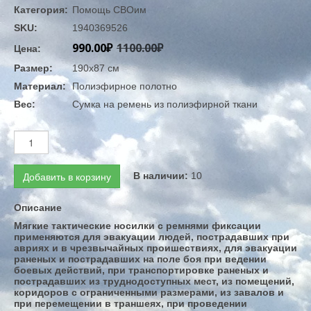
Категория:
Помощь СВОим
SKU:
1940369526
990.00₽
1100.00₽
Цена:
Размер:
190х87 см
Материал:
Полиэфирное полотно
Вес:
Сумка на ремень из полиэфирной ткани
Добавить в корзину
В наличии:
10
Описание
Мягкие тактические носилки с ремнями фиксации
применяются для эвакуации людей, пострадавших при
авриях и в чрезвычайных проишествиях, для эвакуации
раненых и пострадавших на поле боя при ведении
боевых действий, при транспортировке раненых и
пострадавших из труднодоступных мест, из помещений,
коридоров с ограниченными размерами, из завалов и
при перемещении в траншеях, при проведении