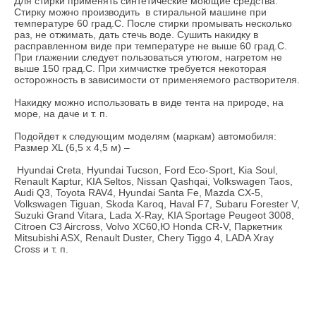
Для стирки применять синтетические моющие средства.
Стирку можно производить в стиральной машине при
температуре 60 град.С. После стирки промывать несколько
раз, не отжимать, дать стечь воде. Сушить накидку в
расправленном виде при температуре не выше 60 град.С.
При глажении следует пользоваться утюгом, нагретом не
выше 150 град.С. При химчистке требуется некоторая
осторожность в зависимости от применяемого растворителя.
Накидку можно использовать в виде тента на природе, на
море, на даче и т. п.
Подойдет к следующим моделям (маркам) автомобиля:
Размер XL (6,5 х 4,5 м) –
Hyundai Creta, Hyundai Tucson, Ford Eco-Sport, Kia Soul,
Renault Kaptur, KIA Seltos, Nissan Qashqai, Volkswagen Taos,
Audi Q3, Toyota RAV4, Hyundai Santa Fe, Mazda CX-5,
Volkswagen Tiguan, Skoda Karoq, Haval F7, Subaru Forester V,
Suzuki Grand Vitara, Lada X-Ray, KIA Sportage Peugeot 3008,
Citroen C3 Aircross, Volvo XC60,Ю Honda CR-V, Паркетник
Mitsubishi ASX, Renault Duster, Chery Tiggo 4, LADA Xray
Cross и т. п.