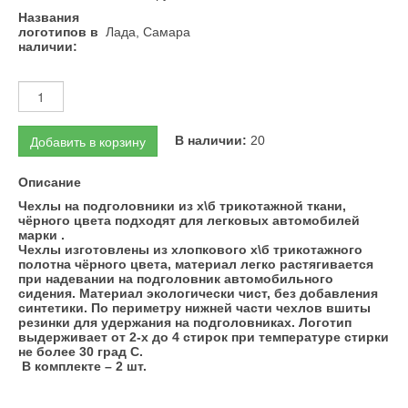
Названия
логотипов в
Лада, Самара
наличии:
Добавить в корзину
В наличии:
20
Описание
Чехлы на подголовники из х\б трикотажной ткани,
чёрного цвета подходят для легковых автомобилей
марки .
Чехлы изготовлены из хлопкового х\б трикотажного
полотна чёрного цвета, материал легко растягивается
при надевании на подголовник автомобильного
сидения. Материал экологически чист, без добавления
синтетики. По периметру нижней части чехлов вшиты
резинки для удержания на подголовниках. Логотип
выдерживает от 2-х до 4 стирок при температуре стирки
не более 30 град С.
В комплекте – 2 шт.