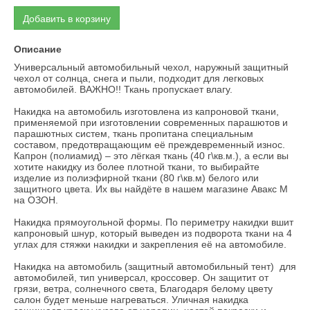
Добавить в корзину
Описание
Универсальный автомобильный чехол, наружный защитный
чехол от солнца, снега и пыли, подходит для легковых
автомобилей. ВАЖНО!! Ткань пропускает влагу.
Накидка на автомобиль изготовлена из капроновой ткани,
применяемой при изготовлении современных парашютов и
парашютных систем, ткань пропитана специальным
составом, предотвращающим её преждевременный износ.
Капрон (полиамид) – это лёгкая ткань (40 г\кв.м.), а если вы
хотите накидку из более плотной ткани, то выбирайте
изделие из полиэфирной ткани (80 г\кв.м) белого или
защитного цвета. Их вы найдёте в нашем магазине Авакс М
на ОЗОН.
Накидка прямоугольной формы. По периметру накидки вшит
капроновый шнур, который выведен из подворота ткани на 4
углах для стяжки накидки и закрепления её на автомобиле.
Накидка на автомобиль (защитный автомобильный тент) для
автомобилей, тип универсал, кроссовер. Он защитит от
грязи, ветра, солнечного света, Благодаря белому цвету
салон будет меньше нагреваться. Уличная накидка