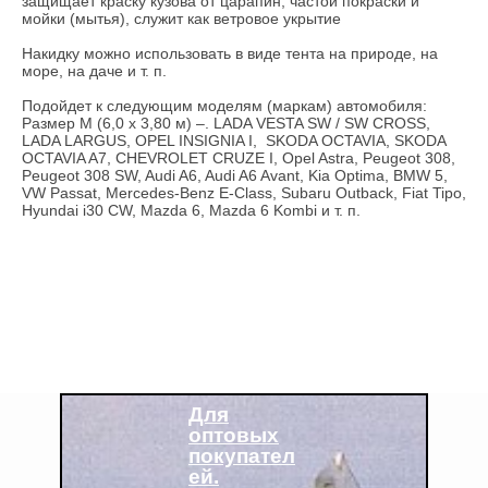
защищает краску кузова от царапин, частой покраски и
мойки (мытья), служит как ветровое укрытие
Накидку можно использовать в виде тента на природе, на
море, на даче и т. п.
Подойдет к следующим моделям (маркам) автомобиля:
Размер М (6,0 х 3,80 м) –. LADA VESTA SW / SW CROSS,
LADA LARGUS, OPEL INSIGNIA I, SKODA OCTAVIA, SKODA
OCTAVIA A7, CHEVROLET CRUZE I, Opel Astra, Peugeot 308,
Peugeot 308 SW, Audi A6, Audi A6 Avant, Kia Optima, BMW 5,
VW Passat, Mercedes-Benz E-Class, Subaru Outback, Fiat Tipo,
Hyundai i30 CW, Mazda 6, Mazda 6 Kombi и т. п.
Для
оптовых
покупател
ей.