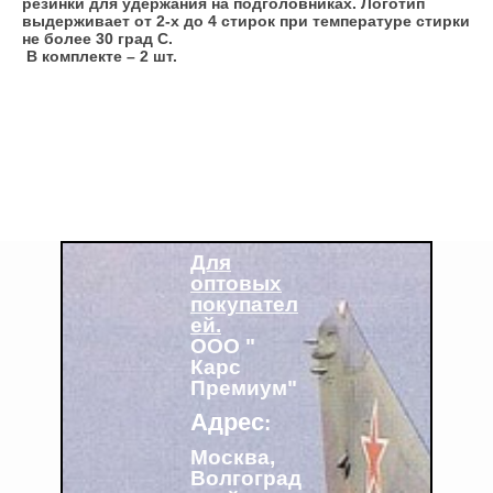
резинки для удержания на подголовниках. Логотип
выдерживает от 2-х до 4 стирок при температуре стирки
не более 30 град С.
В комплекте – 2 шт.
Для
оптовых
покупател
ей.
ООО "
Карс
Премиум"
Адрес
:
Москва,
Волгоград