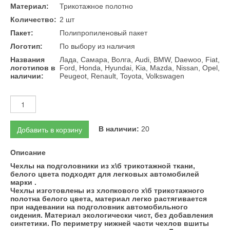
Материал:
Трикотажное полотно
Количество:
2 шт
Пакет:
Полипропиленовый пакет
Логотип:
По выбору из наличия
Названия
Лада, Самара, Волга, Audi, BMW, Daewoo, Fiat,
логотипов в
Ford, Honda, Hyundai, Kia, Mazda, Nissan, Opel,
наличии:
Peugeot, Renault, Toyota, Volkswagen
Добавить в корзину
В наличии:
20
Описание
Чехлы на подголовники из х\б трикотажной ткани,
белого цвета подходят для легковых автомобилей
марки .
Чехлы изготовлены из хлопкового х\б трикотажного
полотна белого цвета, материал легко растягивается
при надевании на подголовник автомобильного
сидения. Материал экологически чист, без добавления
синтетики. По периметру нижней части чехлов вшиты