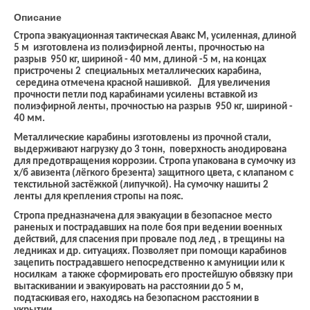
Описание
Стропа эвакуационная тактическая Авакс М, усиленная, длиной
5 м изготовлена из полиэфирной ленты, прочностью на
разрыв 950 кг, шириной - 40 мм, длиной -5 м, на концах
пристрочены 2 специальных металлических карабина,
середина отмечена красной нашивкой. Для увеличения
прочности петли под карабинами усилены вставкой из
полиэфирной ленты, прочностью на разрыв 950 кг, шириной -
40 мм.
Металлические карабины изготовлены из прочной стали,
выдерживают нагрузку до 3 тонн, поверхность анодирована
для предотвращения коррозии. Стропа упакована в сумочку из
х/б авизента (лёгкого брезента) защитного цвета, с клапаном с
текстильной застёжкой (липучкой). На сумочку нашиты 2
ленты для крепления стропы на пояс.
Стропа предназначена для эвакуации в безопасное место
раненых и пострадавших на поле боя при ведении военных
действий, для спасения при провале под лед , в трещины на
ледниках и др. ситуациях. Позволяет при помощи карабинов
зацепить пострадавшего непосредственно к амуниции или к
носилкам а также сформировать его простейшую обвязку при
вытаскивании и эвакуировать на расстоянии до 5 м,
подтаскивая его, находясь на безопасном расстоянии в