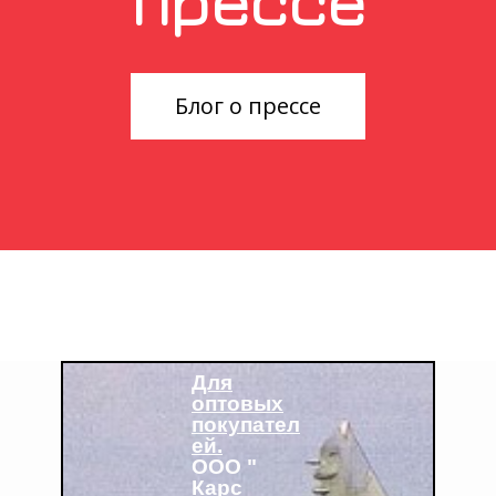
прессе
Блог о прессе
Для
оптовых
покупател
ей.
ООО "
Карс