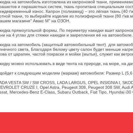
кидка на автомобиль изготовлена из капроновой ткани, применяем
рашютов и парашютных систем, ткань пропитана специальным со
еждевременный износ. Капрон (полиамид) – это лёгкая ткань (40 г\кв
отной ткани, то выбирайте изделие из полиэфирной ткани (80 г\кв.
нашем магазине" Авакс М" на ОЗОН.
кидка прямоугольной формы. По периметру накидки вшит капронов
ани на 4 углах для стяжки накидки и закрепления её на автомобиле.
кидка на автомобиль (защитный автомобильный тент) для автомобил
лнечного света, Благодаря белому цвету салон будет меньше нагре
зова от царапин, частой покраски и мойки (мытья), служит как ветр
кидку можно использовать в виде тента на природе, на море, на даче
дойдет к следующим моделям (маркам) автомобиля: Размер L (5,6 х
DA VESTA SW / SW CROSS, LADA LARGUS, OPEL INSIGNIA I, SKOD
EVROLET CRUZE I, Opel Astra, Peugeot 308, Peugeot 308 SW, Audi A
ssat, Mercedes-Benz E-Class, Subaru Outback, Fiat Tipo, Hyundai i30