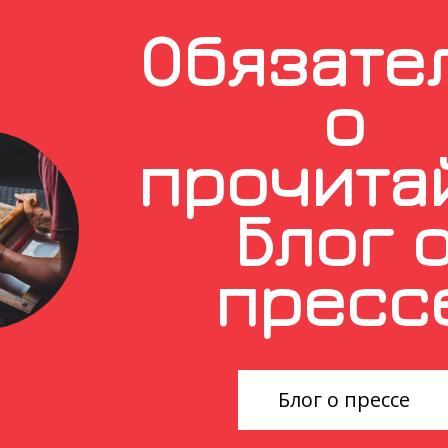
Обязате
о
прочита
Блог 
пресс
Блог о прессе