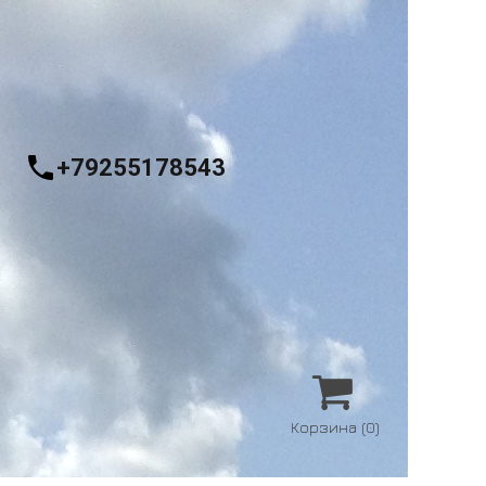
+79255178543

Корзина
(0)