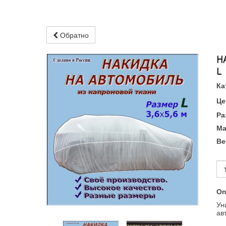
Обратно
Н
L
Ка
Це
Ра
Ма
Ве
Оп
Ун
ав