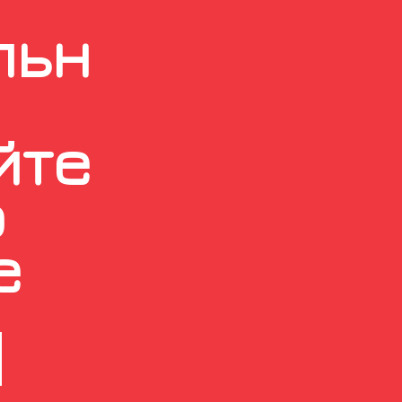
льн
йте
о
е