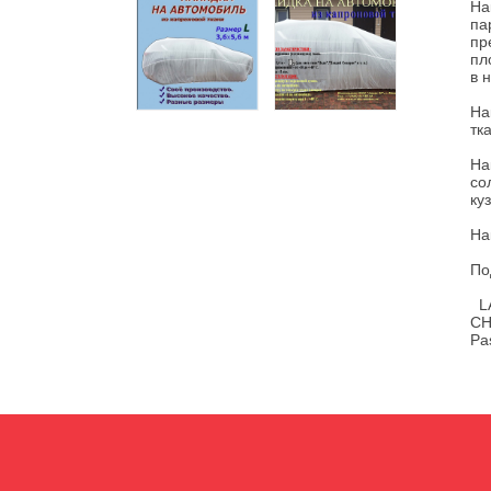
На
па
пр
пл
в 
На
тк
На
со
ку
На
По
LA
CH
Pa