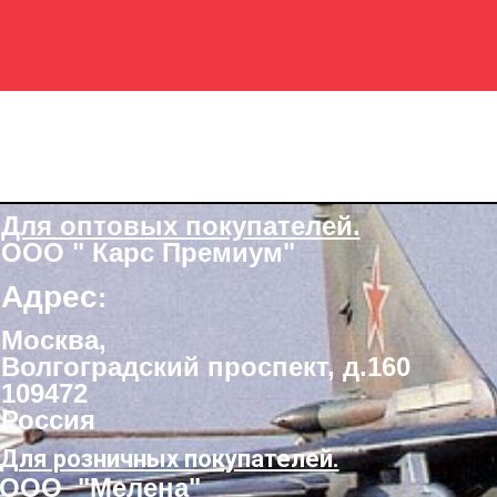
Для оптовых покупателей.
ООО " Карс Премиум"
Адрес
:
Москва,
Волгоградский проспект, д.160
109472
Россия
Для розничных покупателей.
ООО "Мелена"