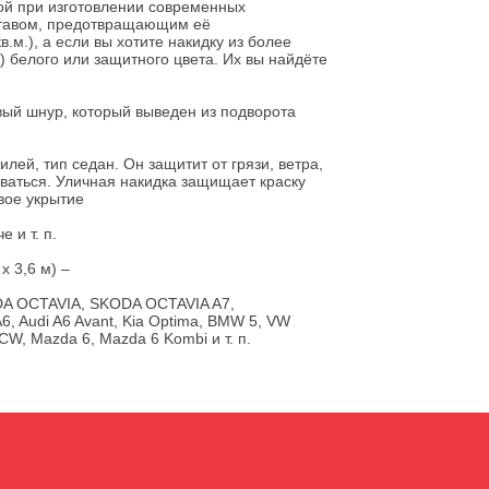
ой при изготовлении современных
ставом, предотвращающим её
.м.), а если вы хотите накидку из более
м) белого или защитного цвета. Их вы найдёте
ый шнур, который выведен из подворота
ей, тип седан. Он защитит от грязи, ветра,
ваться. Уличная накидка защищает краску
овое укрытие
 и т. п.
 3,6 м) –
A OCTAVIA, SKODA OCTAVIA A7,
6, Audi A6 Avant, Kia Optima, BMW 5, VW
 CW, Mazda 6, Mazda 6 Kombi и т. п.