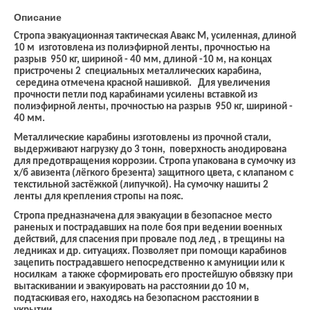
Описание
Стропа эвакуационная тактическая Авакс М, усиленная, длиной
10 м изготовлена из полиэфирной ленты, прочностью на
разрыв 950 кг, шириной - 40 мм, длиной -10 м, на концах
пристрочены 2 специальных металлических карабина,
середина отмечена красной нашивкой. Для увеличения
прочности петли под карабинами усилены вставкой из
полиэфирной ленты, прочностью на разрыв 950 кг, шириной -
40 мм.
Металлические карабины изготовлены из прочной стали,
выдерживают нагрузку до 3 тонн, поверхность анодирована
для предотвращения коррозии. Стропа упакована в сумочку из
х/б авизента (лёгкого брезента) защитного цвета, с клапаном с
текстильной застёжкой (липучкой). На сумочку нашиты 2
ленты для крепления стропы на пояс.
Стропа предназначена для эвакуации в безопасное место
раненых и пострадавших на поле боя при ведении военных
действий, для спасения при провале под лед , в трещины на
ледниках и др. ситуациях. Позволяет при помощи карабинов
зацепить пострадавшего непосредственно к амуниции или к
носилкам а также сформировать его простейшую обвязку при
вытаскивании и эвакуировать на расстоянии до 10 м,
подтаскивая его, находясь на безопасном расстоянии в