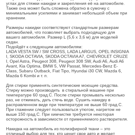
углах для стяжки накидки и закрепления её на автомобиле.
Также она может быть сложена обратно в сумочку с
минимальными усилиями и занимает небольшой объем при
хранении.
Размеры накидки соответствуют стандартным размерам
автомобилей, что позволяет выбрать подходящую для
вашего автомобиля. Размер L (5,6 х 3,6 м) для моделей
седан.
Подойдёт к следующим автомобилям:
LADA VESTA SW / SW CROSS, LADA LARGUS, OPEL INSIGNIA
I, SKODA OCTAVIA, SKODA OCTAVIA A7, CHEVROLET CRUZE
I, Opel Astra, Peugeot 308, Peugeot 308 SW, Audi A6, Audi A6
Avant, Kia Optima, BMW 5, VW Passat, Mercedes-Benz E-
Class, Subaru Outback, Fiat Tipo, Hyundai i30 CW, Mazda 6,
Mazda 6 Kombi и т. п.
Для стирки применять синтетические моющие средства.
Стирку можно производить в стиральной машине при
температуре 60 град.С. После стирки промывать несколько
раз, не отжимать, дать стечь воде. Сушить накидку в
расправленном виде при температуре не выше 60 град.С.
При глажении следует пользоваться утюгом, нагретом не
выше 150 град.С. При химчистке требуется некоторая
осторожность в зависимости от применяемого растворителя.
Накидка на автомобиль из полиэфирной ткани – это
отличный выбор для тех, кто ценит свое авто и желает