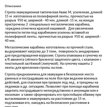
Описание
Стропа эвакуационная тактическая Авакс М, усиленная, длиной
15 м изготовлена из полиэфирной ленты, прочностью на
разрыв 950 кг, шириной - 40 мм, длиной -15 м, на концах
пристрочены 2 специальных металлических карабина,
середина отмечена красной нашивкой. Для увеличения
прочности петли под карабинами усилены вставкой из
полиэфирной ленты, прочностью на разрыв 950 кг, шириной -
40 мм.
Металлические карабины изготовлены из прочной стали,
выдерживают нагрузку до 3 тонн, поверхность анодирована
для предотвращения коррозии. Стропа упакована в сумочку из
х/б авизента (лёгкого брезента) защитного цвета, с клапаном с
текстильной застёжкой (липучкой). На сумочку нашиты 2
ленты для крепления стропы на пояс.
Стропа предназначена для эвакуации в безопасное место
раненых и пострадавших на поле боя при ведении военных
действий, для спасения при провале под лед , в трещины на
ледниках и др. ситуациях. Позволяет при помощи карабинов
зацепить пострадавшего непосредственно к амуниции или к
носилкам а также сформировать его простейшую обвязку при
вытаскивании и эвакуировать на расстоянии до 15 м,
подтаскивая его, находясь на безопасном расстоянии в